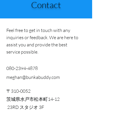
Contact
Feel free to get in touch with any
inquiries or feedback. We are here to
assist you and provide the best
service possible.
080-2394-4878
meghan@bunkabuddy.com
〒310-0052
茨城県水戸市松本町14-12
23RD スタジオ 3F