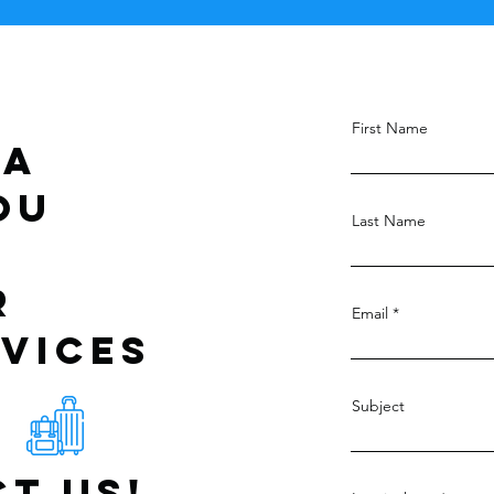
First Name
 a
ou
Last Name
r
Email
vices
Subject
t us!