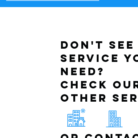
Don't see
service y
Need?
Check ou
other ser
OR Contac