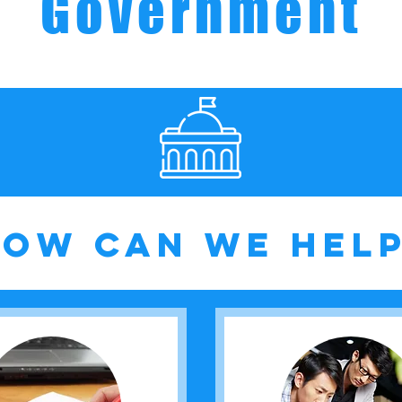
Government
ow can we hel